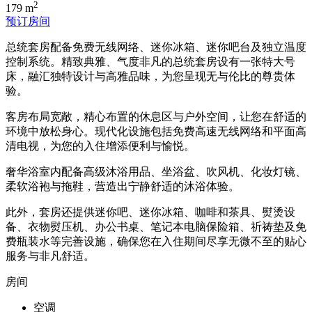
2
179 m
预订房间
总统套房配备免费无线网络、迷你冰箱、迷你吧台及独立温度
控制系统。精致典雅、气度非凡的总统套房设有一张特大号
床，融汇独特设计与高雅品味，为您呈现无与伦比的尊贵体
验。
客房布局宽敞，精心布置的休息区与户外空间，让您在舒适的
环境中放松身心。现代化设施包括免费高速无线网络和平面高
清电视，为您的入住增添便利与愉悦。
奢华浴室内配备高级沐浴用品、坐浴盆、吹风机、化妆灯镜、
柔软浴袍与拖鞋，营造出宁静舒适的沐浴体验。
此外，套房还提供迷你吧、迷你冰箱、咖啡和茶具、熨烫设
备、衣物熨压机、办公书桌、笔记本电脑保险箱、祈祷垫及免
费瓶装水等完善设施，确保您在入住期间尽享无微不至的贴心
服务与非凡舒适。
房间
空调