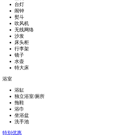
台灯
闹钟
熨斗
吹风机
无线网络
沙发
床头柜
行李架
镜子
水壶
特大床
浴室
浴缸
独立浴室/厕所
拖鞋
浴巾
坐浴盆
洗手池
特别优惠