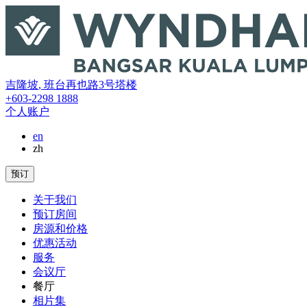
吉隆坡
,
班台再也路3号塔楼
+603-2298 1888
个人账户
en
zh
预订
关于我们
预订房间
房源和价格
优惠活动
服务
会议厅
餐厅
相片集