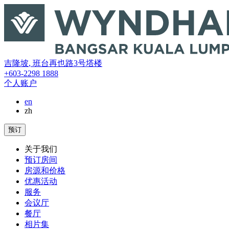
吉隆坡
,
班台再也路3号塔楼
+603-2298 1888
个人账户
en
zh
预订
关于我们
预订房间
房源和价格
优惠活动
服务
会议厅
餐厅
相片集