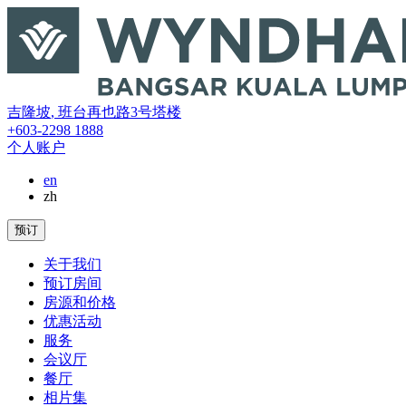
吉隆坡
,
班台再也路3号塔楼
+603-2298 1888
个人账户
en
zh
预订
关于我们
预订房间
房源和价格
优惠活动
服务
会议厅
餐厅
相片集