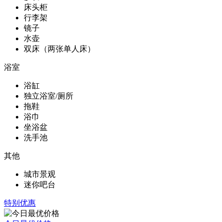
床头柜
行李架
镜子
水壶
双床（两张单人床）
浴室
浴缸
独立浴室/厕所
拖鞋
浴巾
坐浴盆
洗手池
其他
城市景观
迷你吧台
特别优惠