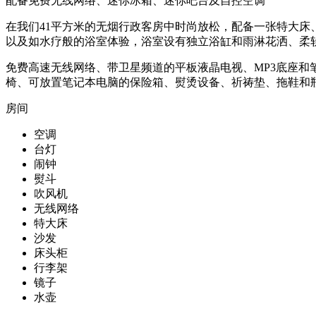
配备免费无线网络、迷你冰箱、迷你吧台及自控空调
在我们41平方米的无烟行政客房中时尚放松，配备一张特大
以及如水疗般的浴室体验，浴室设有独立浴缸和雨淋花洒、柔
免费高速无线网络、带卫星频道的平板液晶电视、MP3底座
椅、可放置笔记本电脑的保险箱、熨烫设备、祈祷垫、拖鞋和
房间
空调
台灯
闹钟
熨斗
吹风机
无线网络
特大床
沙发
床头柜
行李架
镜子
水壶