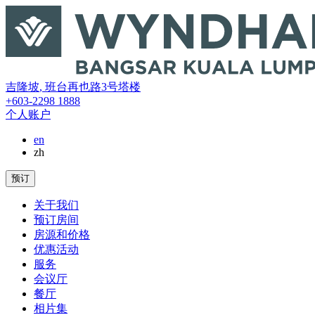
吉隆坡
,
班台再也路3号塔楼
+603-2298 1888
个人账户
en
zh
预订
关于我们
预订房间
房源和价格
优惠活动
服务
会议厅
餐厅
相片集